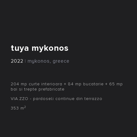
tuya mykonos
2022
|
mykonos, greece
204 mp curte interioara + 84 mp bucatarie + 65 mp
bai si trepte prefabricate
VIA.ZZO - pardoseli continue din terrazzo
2
353 m