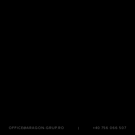
OFFICE@ARAGON-GRUP.RO
|
+40 756 066 507